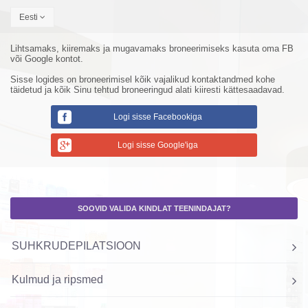
Eesti
Lihtsamaks, kiiremaks ja mugavamaks broneerimiseks kasuta oma FB
või Google kontot.
Sisse logides on broneerimisel kõik vajalikud kontaktandmed kohe
täidetud ja kõik Sinu tehtud broneeringud alati kiiresti kättesaadavad.
Logi sisse Facebookiga
Logi sisse Google'iga
SOOVID VALIDA KINDLAT TEENINDAJAT?
SUHKRUDEPILATSIOON
Kulmud ja ripsmed